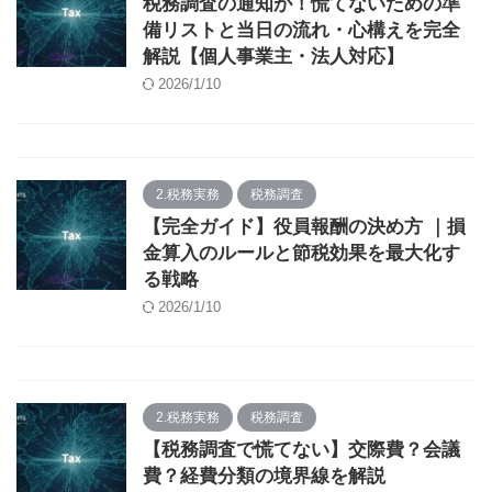
税務調査の通知が！慌てないための準
備リストと当日の流れ・心構えを完全
解説【個人事業主・法人対応】
2026/1/10
2.税務実務
税務調査
【完全ガイド】役員報酬の決め方 ｜損
金算入のルールと節税効果を最大化す
る戦略
2026/1/10
2.税務実務
税務調査
【税務調査で慌てない】交際費？会議
費？経費分類の境界線を解説