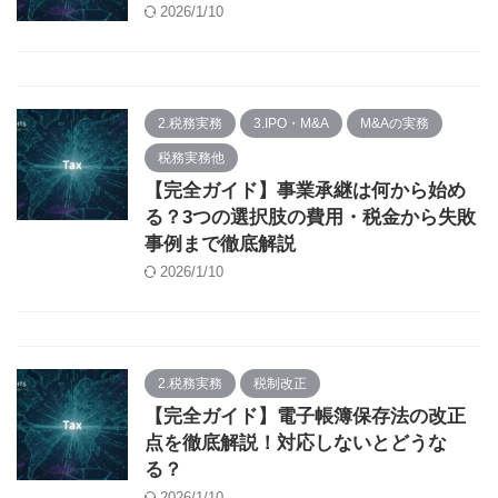
2026/1/10
2.税務実務
3.IPO・M&A
M&Aの実務
税務実務他
【完全ガイド】事業承継は何から始め
る？3つの選択肢の費用・税金から失敗
事例まで徹底解説
2026/1/10
2.税務実務
税制改正
【完全ガイド】電子帳簿保存法の改正
点を徹底解説！対応しないとどうな
る？
2026/1/10