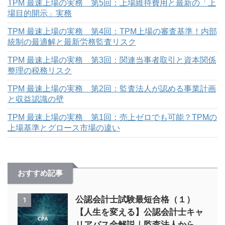
TPM 最速上場の実務 第5回：上場維持費用と最新の「上
場目的開示」実務
TPM 最速上場の実務 第4回：TPM上場の審査基準！内部
統制の最適解と最新労務監査リスク
TPM 最速上場の実務 第3回：関連当事者取引と資本関係
整理の税務リスク
TPM 最速上場の実務 第2回：監査法人が認める事業計画
と収益認識の壁
TPM 最速上場の実務 第1回：売上ゼロでも可能？TPMの
上場基準とグロース市場の違い
おすすめ記事
公認会計士試験最短合格（１）
1
【人生を変える】公認会計士キャ
リアパス全解説｜監査法人から