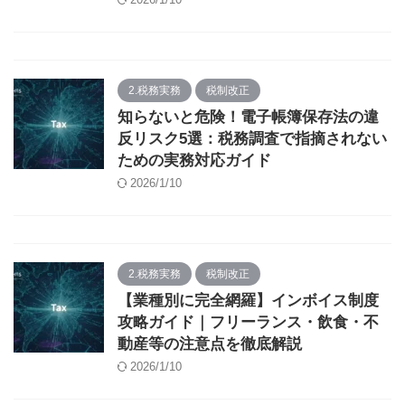
2.税務実務
税制改正
知らないと危険！電子帳簿保存法の違
反リスク5選：税務調査で指摘されない
ための実務対応ガイド
2026/1/10
2.税務実務
税制改正
【業種別に完全網羅】インボイス制度
攻略ガイド｜フリーランス・飲食・不
動産等の注意点を徹底解説
2026/1/10