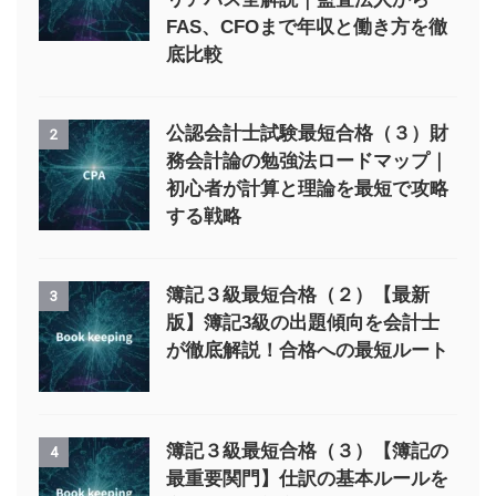
FAS、CFOまで年収と働き方を徹
底比較
公認会計士試験最短合格（３）財
2
務会計論の勉強法ロードマップ｜
初心者が計算と理論を最短で攻略
する戦略
簿記３級最短合格（２）【最新
3
版】簿記3級の出題傾向を会計士
が徹底解説！合格への最短ルート
簿記３級最短合格（３）【簿記の
4
最重要関門】仕訳の基本ルールを