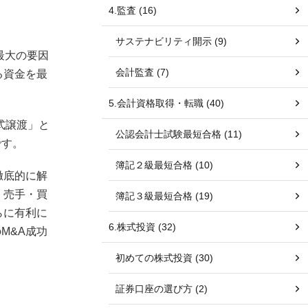
4.監査 (16)
サステナビリティ開示 (9)
最大の要因
会計監査 (7)
る資金を最
5.会計資格取得・転職 (40)
式譲渡」と
公認会計士試験最短合格 (11)
です。
簿記２級最短合格 (10)
徹底的に解
、売手・買
簿記３級最短合格 (19)
らに有利に
6.株式投資 (32)
M&A成功
初めての株式投資 (30)
証券口座の選び方 (2)