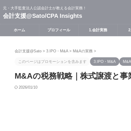
元・大手監査法人公認会計士が教える会計実務！
会計支援@Sato/CPA Insights
ホーム
プロフィール
1.会計実務
会計支援@Sato
>
3.IPO・M&A
>
M&Aの実務
>
このページはプロモーションを含みます
3.IPO・M&A
M&
M&Aの税務戦略｜株式譲渡と
2026/01/10