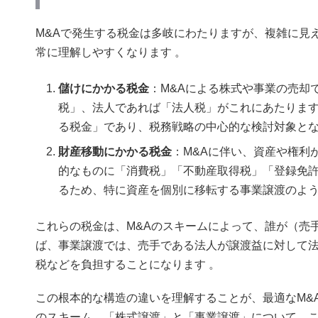
M&Aで発生する税金は多岐にわたりますが、複雑に見
常に理解しやすくなります
。
儲けにかかる税金
：M&Aによる株式や事業の売却
税」、法人であれば「法人税」がこれにあたります
る税金」であり、税務戦略の中心的な検討対象とな
財産移動にかかる税金
：M&Aに伴い、資産や権利
的なものに「消費税」「不動産取得税」「登録免許
るため、特に資産を個別に移転する事業譲渡のよ
これらの税金は、M&Aのスキームによって、誰が（売
ば、事業譲渡では、売手である法人が譲渡益に対して
税などを負担することになります
。
この根本的な構造の違いを理解することが、最適なM&
のスキーム、「株式譲渡」と「事業譲渡」について、