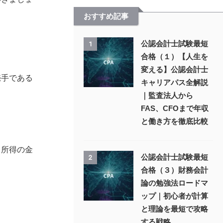
おすすめ記事
公認会計士試験最短
1
合格（１）【人生を
変える】公認会計士
売手である
キャリアパス全解説
｜監査法人から
FAS、CFOまで年収
と働き方を徹底比較
、所得の金
公認会計士試験最短
2
合格（３）財務会計
論の勉強法ロードマ
ップ｜初心者が計算
と理論を最短で攻略
する戦略