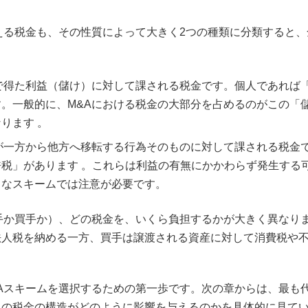
える税金も、その性質によって大きく2つの種類に分類すると、
で得た利益（儲け）に対して課される税金です。個人であれば
。一般的に、M&Aにおける税金の大部分を占めるのがこの「
ります 。
が一方から他方へ移転する行為そのものに対して課される税金
税」があります 。これらは利益の有無にかかわらず発生する
うなスキームでは注意が必要です。
手か買手か）、どの税金を、いくら負担するかが大きく異なり
法人税を納める一方、買手は譲渡される資産に対して消費税や
Aスキームを選択するための第一歩です。次の章からは、最も代
この税金の構造がどのように影響を与えるのかを具体的に見て