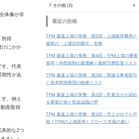
7.その他 (2)
全体像が非
最近の投稿
TPM 最速上場の実務 第5回：上場維持費用と
「所得
最新の「上場目的開示」実務
儲けにかか
TPM 最速上場の実務 第4回：TPM上場の審査
基準！内部統制の最適解と最新労務監査リスク
です。代表
可能性があ
TPM 最速上場の実務 第3回：関連当事者取引
と資本関係整理の税務リスク
TPM 最速上場の実務 第2回：監査法人が認め
ます。例え
る事業計画と収益認識の壁
不動産取得
TPM 最速上場の実務 第1回：売上ゼロでも可
能？TPMの上場基準とグロース市場の違い
表的な2つ
いきましょ