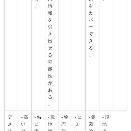
情
を
。
報
カ
を
バ
引
ー
き
で
出
き
せ
る
る
。
可
能
性
が
あ
る
。
デ
- 高
- 特
- 現
- 物
- コ
- 意
- 現
メ
い
に
地
理
ミ
図
地