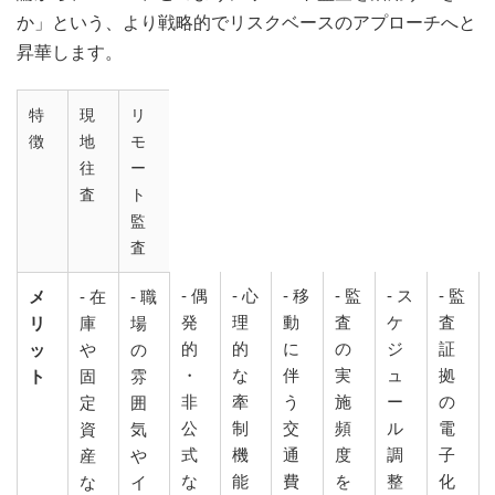
か」という、より戦略的でリスクベースのアプローチへと
昇華します。
特
現
リ
徴
地
モ
往
ー
査
ト
監
査
- 偶
- 心
- 移
- 監
- ス
- 監
メ
- 在
- 職
発
理
動
査
ケ
査
リ
庫
場
的
的
に
の
ジ
証
ッ
や
の
・
な
伴
実
ュ
拠
ト
固
雰
非
牽
う
施
ー
の
定
囲
公
制
交
頻
ル
電
資
気
式
機
通
度
調
子
産
や
な
能
費
を
整
化
な
イ