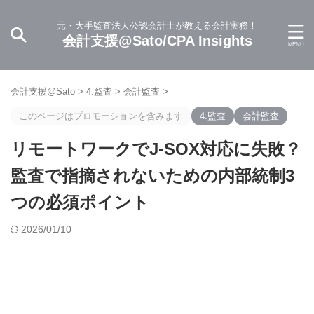
元・大手監査法人公認会計士が教える会計実務！
会計支援@Sato/CPA Insights
会計支援@Sato
>
4.監査
>
会計監査
>
このページはプロモーションを含みます
4.監査
会計監査
リモートワークでJ-SOX対応に失敗？
監査で指摘されないための内部統制3
つの必須ポイント
2026/01/10