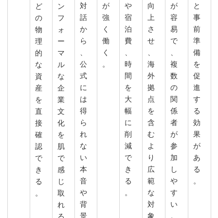
対
が
や
向
が
と
ど
ン
話
強
宿
上
容
事
の
フ
か
く
泊
さ
易
前
物
ォ
ら
働
費
せ
で
準
理
ー
、
く
、
、
、
備
的
マ
公
。
時
海
複
を
な
ル
式
間
外
数
促
資
な
に
を
拠
の
進
産
企
は
大
点
関
す
を
業
得
幅
を
係
る
直
文
ら
に
含
者
効
接
化
れ
削
む
が
果
確
を
な
減
よ
参
が
認
肌
い
で
り
加
あ
で
で
本
き
広
し
る
き
感
音
る
範
や
。
る
じ
や
。
な
す
。
取
背
対
い
れ
景
象
。
る