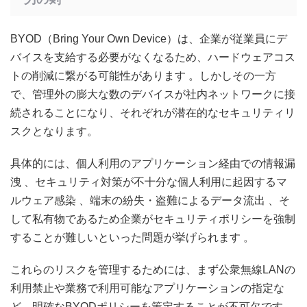
BYOD（Bring Your Own Device）は、企業が従業員にデ
バイスを支給する必要がなくなるため、ハードウェアコス
トの削減に繋がる可能性があります
。しかしその一方
で、管理外の膨大な数のデバイスが社内ネットワークに接
続されることになり、それぞれが潜在的なセキュリティリ
スクとなります。
具体的には、個人利用のアプリケーション経由での情報漏
洩
、セキュリティ対策が不十分な個人利用に起因するマ
ルウェア感染
、端末の紛失・盗難によるデータ流出
、そ
して私有物であるため企業がセキュリティポリシーを強制
することが難しいといった問題が挙げられます
。
これらのリスクを管理するためには、まず公衆無線LANの
利用禁止や業務で利用可能なアプリケーションの指定な
ど、明確なBYODポリシーを策定することが不可欠です
。