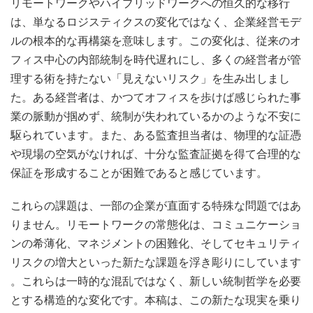
リモートワークやハイブリッドワークへの恒久的な移行
は、単なるロジスティクスの変化ではなく、企業経営モデ
ルの根本的な再構築を意味します。この変化は、従来のオ
フィス中心の内部統制を時代遅れにし、多くの経営者が管
理する術を持たない「見えないリスク」を生み出しまし
た。ある経営者は、かつてオフィスを歩けば感じられた事
業の脈動が掴めず、統制が失われているかのような不安に
駆られています。また、ある監査担当者は、物理的な証憑
や現場の空気がなければ、十分な監査証拠を得て合理的な
保証を形成することが困難であると感じています。
これらの課題は、一部の企業が直面する特殊な問題ではあ
りません。リモートワークの常態化は、コミュニケーショ
ンの希薄化、マネジメントの困難化、そしてセキュリティ
リスクの増大といった新たな課題を浮き彫りにしています
。これらは一時的な混乱ではなく、新しい統制哲学を必要
とする構造的な変化です。本稿は、この新たな現実を乗り