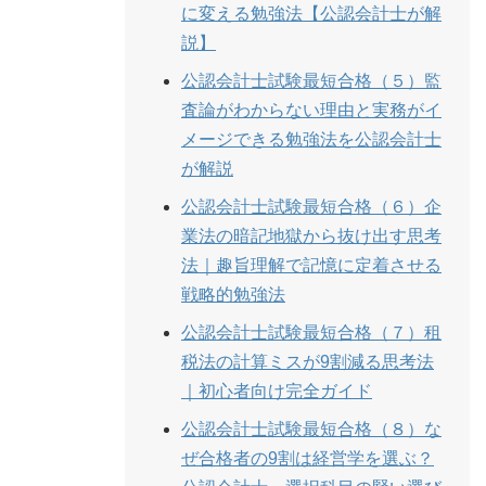
に変える勉強法【公認会計士が解
説】
公認会計士試験最短合格（５）監
査論がわからない理由と実務がイ
メージできる勉強法を公認会計士
が解説
公認会計士試験最短合格（６）企
業法の暗記地獄から抜け出す思考
法｜趣旨理解で記憶に定着させる
戦略的勉強法
公認会計士試験最短合格（７）租
税法の計算ミスが9割減る思考法
｜初心者向け完全ガイド
公認会計士試験最短合格（８）な
ぜ合格者の9割は経営学を選ぶ？