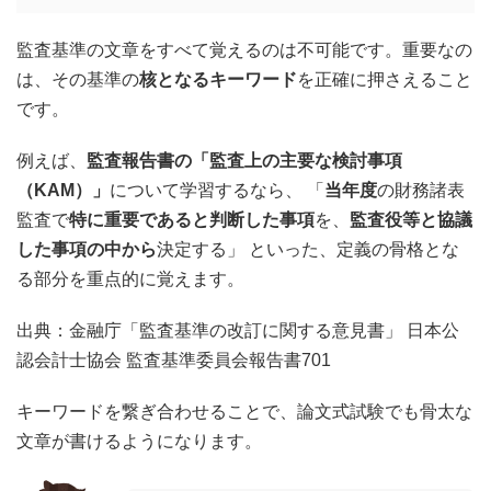
監査基準の文章をすべて覚えるのは不可能です。重要なの
は、その基準の
核となるキーワード
を正確に押さえること
です。
例えば、
監査報告書の「監査上の主要な検討事項
（KAM）」
について学習するなら、 「
当年度
の財務諸表
監査で
特に重要であると判断した事項
を、
監査役等と協議
した事項の中から
決定する」 といった、定義の骨格とな
る部分を重点的に覚えます。
出典：金融庁「監査基準の改訂に関する意見書」 日本公
認会計士協会 監査基準委員会報告書701
キーワードを繋ぎ合わせることで、論文式試験でも骨太な
文章が書けるようになります。