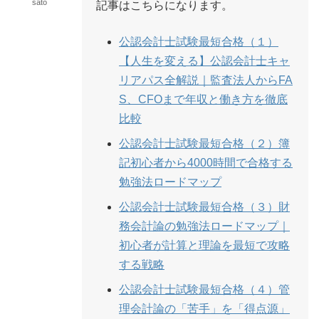
sato
記事はこちらになります。
公認会計士試験最短合格（１）
【人生を変える】公認会計士キャ
リアパス全解説｜監査法人からFA
S、CFOまで年収と働き方を徹底
比較
公認会計士試験最短合格（２）簿
記初心者から4000時間で合格する
勉強法ロードマップ
公認会計士試験最短合格（３）財
務会計論の勉強法ロードマップ｜
初心者が計算と理論を最短で攻略
する戦略
公認会計士試験最短合格（４）管
理会計論の「苦手」を「得点源」