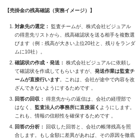
【売掛金の残高確認（実務イメージ）】
対象先の選定：
監査チームが、株式会社ビジュアル
の得意先リストから、残高確認状を送る相手を複数選
びます（例：残高が大きい上位20社と、残りをランダ
ムに10社）。
確認状の作成・発送：
株式会社ビジュアルに依頼し
て確認状を作成してもらいますが、
発送作業は監査チ
ームが直接行います
。これは、会社が途中で内容を改
ざんできないようにするためです 。
回答の回収：
得意先からの返信は、会社の経理部で
はなく、
監査法人の事務所に直接届く
ようにします。
これも、情報の信頼性を確保するためです 。
回答の分析：
回収した回答と、会社の帳簿残高を照
合します。もし金額に差異があれば、その原因を徹底