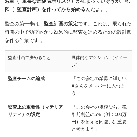
お宝（=重要な虚偽表示リスク）が埋まっていそうか、地
図（=監査計画）を作ってから始める
んだよ。」
監査の第一歩は、
監査計画の策定
です。これは、限られた
時間の中で効率的かつ効果的に監査を進めるための設計図
を作る作業です
。
監査計画で決めること
具体的なアクション（イメー
ジ）
監査チームの編成
「この会社の業界に詳しい
Aさんをメンバーに入れよ
う」
監査上の重要性（マテリア
「この会社の規模なら、税
リティ）の設定
引前利益の5%（例：500万
円）を超える間違いは重要
と考えよう」