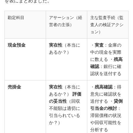
を表にまとめました。
勘定科目
アサーション（経
主な監査手続（監
営者の主張）
査人の検証アクシ
ョン）
現金預金
実在性
（本当に
・
実査
：金庫の
あるか？）
中の現金を実際
に数える ・
残高
確認
：銀行に確
認状を送付する
売掛金
実在性
（本当に
・
残高確認
：得
あるか？）
評価
意先に確認状を
の妥当性
（回収
送付する ・
貸倒
不能額は適切に
引当金の検討
：
引当られている
滞留債権の状況
か？）
や回収可能性を
分析する