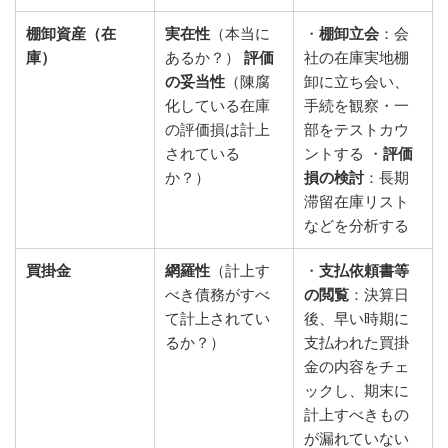
棚卸資産（在
実在性
（本当に
・
棚卸立会
：会
庫）
あるか？）
評価
社の在庫実地棚
の妥当性
（陳腐
卸に立ち会い、
化している在庫
手続を観察・一
の評価損は計上
部をテストカウ
されている
ントする ・
評価
か？）
損の検討
：長期
滞留在庫リスト
などを分析する
買掛金
網羅性
（計上す
・
支払依頼書等
べき債務がすべ
の閲覧
：決算日
て計上されてい
後、早い時期に
るか？）
支払われた買掛
金の内容をチェ
ックし、期末に
計上すべきもの
が漏れていない