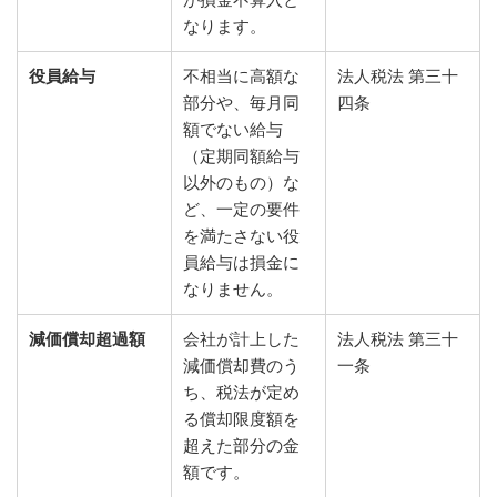
なります。
役員給与
不相当に高額な
法人税法 第三十
部分や、毎月同
四条
額でない給与
（定期同額給与
以外のもの）な
ど、一定の要件
を満たさない役
員給与は損金に
なりません。
減価償却超過額
会社が計上した
法人税法 第三十
減価償却費のう
一条
ち、税法が定め
る償却限度額を
超えた部分の金
額です。