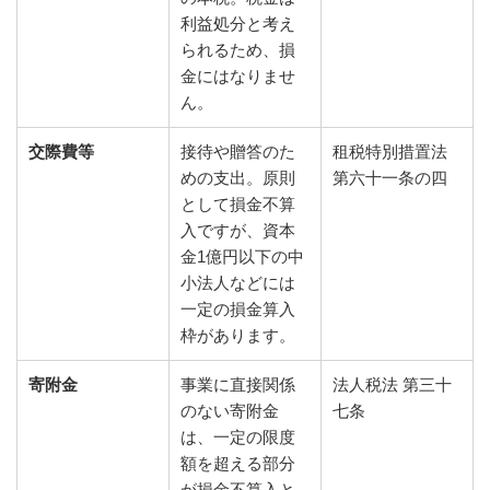
利益処分と考え
られるため、損
金にはなりませ
ん。
交際費等
接待や贈答のた
租税特別措置法
めの支出。原則
第六十一条の四
として損金不算
入ですが、資本
金1億円以下の中
小法人などには
一定の損金算入
枠があります。
寄附金
事業に直接関係
法人税法 第三十
のない寄附金
七条
は、一定の限度
額を超える部分
が損金不算入と