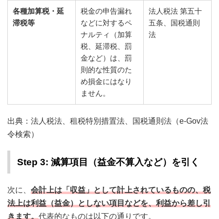
各種加算税・延
税金の申告漏れ
法人税法 第五十
滞税等
などに対するペ
五条、国税通則
ナルティ（加算
法
税、延滞税、罰
金など）は、罰
則的な性質のた
め損金にはなり
ません。
出典：法人税法、租税特別措置法、国税通則法（e-Gov法
令検索）
Step 3: 減算項目（益金不算入など）を引く
次に、
会計上は「収益」として計上されているものの、税
法上は利益（益金）としない項目などを、利益から差し引
きます。
代表的なものは以下の通りです。