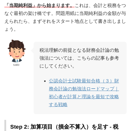
「
当期純利益
」から始まります。
これは、会計と税務をつ
なぐ最初の架け橋です。問題用紙に当期純利益の金額が与
えられたら、まずそれをスタート地点として書き出しまし
ょう。
税法理解の前提となる財務会計論の勉
強法については、こちらの記事も参考
sato
にしてください。
公認会計士試験最短合格（３）財
務会計論の勉強法ロードマップ｜
初心者が計算と理論を最短で攻略
する戦略
Step 2: 加算項目（損金不算入）を足す - 税