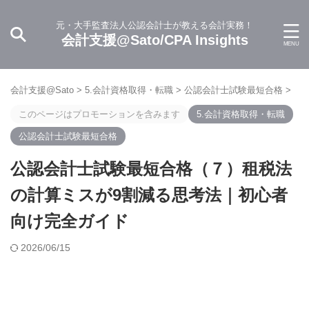
元・大手監査法人公認会計士が教える会計実務！
会計支援@Sato/CPA Insights
会計支援@Sato
>
5.会計資格取得・転職
>
公認会計士試験最短合格
>
このページはプロモーションを含みます
5.会計資格取得・転職
公認会計士試験最短合格
公認会計士試験最短合格（７）租税法
の計算ミスが9割減る思考法｜初心者
向け完全ガイド
2026/06/15