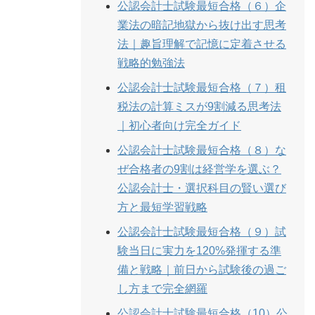
公認会計士試験最短合格（６）企
業法の暗記地獄から抜け出す思考
法｜趣旨理解で記憶に定着させる
戦略的勉強法
公認会計士試験最短合格（７）租
税法の計算ミスが9割減る思考法
｜初心者向け完全ガイド
公認会計士試験最短合格（８）な
ぜ合格者の9割は経営学を選ぶ？
公認会計士・選択科目の賢い選び
方と最短学習戦略
公認会計士試験最短合格（９）試
験当日に実力を120%発揮する準
備と戦略｜前日から試験後の過ご
し方まで完全網羅
公認会計士試験最短合格（10）公