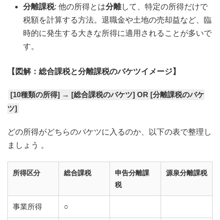
分離課税
: 他の所得とは
分離
して、特定の所得だけで
税額を計算する方法。退職金や土地の売却益など、臨
時的に発生する大きな所得に適用されることが多いで
す。
【図解：総合課税と分離課税のバケツイメージ】
[10種類の所得] → [総合課税のバケツ] OR [分離課税のバケ
ツ]
どの所得がどちらのバケツに入るのか、以下の表で整理し
ましょう
。
所得区分
総合課税
申告分離課
源泉分離課税
税
事業所得
○