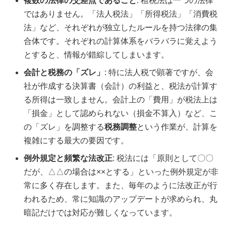
複数の法律の交差点であること
: 租税法は一つの法律
ではありません。「法人税法」「所得税法」「消費税
法」など、それぞれが独立したルールを持つ法律の集
合体です。それぞれの計算体系をバラバラに覚えよう
とすると、情報が錯綜してしまいます。
会計と税務の「ズレ」
: 特に法人税で顕著ですが、会
社が作成する決算書（会計）の利益と、税法が計算す
る所得は一致しません。会計上の「費用」が税法上は
「損金」として認められない（損金不算入）など、こ
の「ズレ」を調整する
税務調整
という作業が、計算を
複雑にする最大の要因です。
例外規定と頻繁な法改正
: 税法には「原則として〇〇
だが、△△の場合は××とする」といった例外規定が非
常に多く存在します。また、毎年のように法改正が行
われるため、常に知識のアップデートが求められ、丸
暗記だけでは対応が難しくなっています。