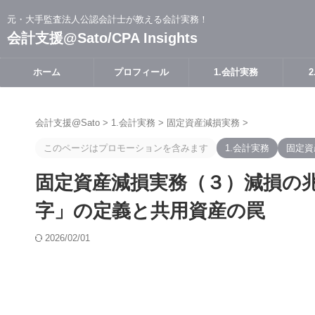
元・大手監査法人公認会計士が教える会計実務！
会計支援@Sato/CPA Insights
ホーム
プロフィール
1.会計実務
会計支援@Sato
>
1.会計実務
>
固定資産減損実務
>
このページはプロモーションを含みます
1.会計実務
固定資
固定資産減損実務（３）減損の
字」の定義と共用資産の罠
2026/02/01