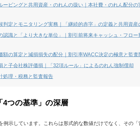
ルーピングと共用資産・のれんの扱い｜本社費・のれん配分の
候判定とモニタリング実務｜「継続的赤字」の定義と共用資産
の認識と「より大きな単位」｜割引前将来キャッシュ・フロー
価額の算定と減損損失の配分｜割引率WACC決定の極意と監査
損と子会社株評価損｜「32項ルール」によるのれん強制償却
計処理・税務と監査報告
「4つの基準」の深層
を例示しています。これらは形式的な数値だけでなく、その「