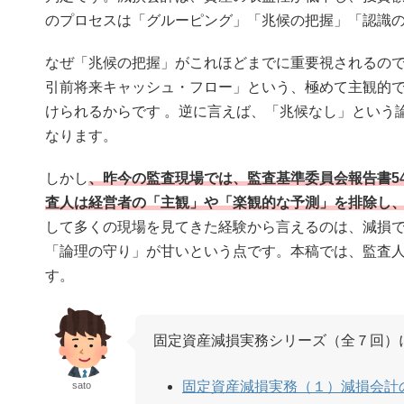
のプロセスは「グルーピング」「兆候の把握」「認識の
なぜ「兆候の把握」がこれほどまでに重要視されるの
引前将来キャッシュ・フロー」という、極めて主観的
けられるからです
。逆に言えば、「兆候なし」という
なります。
しかし
、昨今の監査現場では、監査基準委員会報告書5
査人は経営者の「主観」や「楽観的な予測」を排除し、
して多くの現場を見てきた経験から言えるのは、減損
「論理の守り」が甘いという点です。本稿では、監査
す。
固定資産減損実務シリーズ（全７回）
固定資産減損実務（１）減損会計
sato