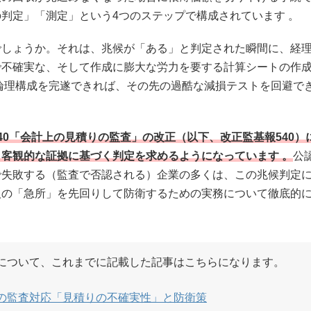
判定」「測定」という4つのステップで構成されています 。
でしょうか。それは、兆候が「ある」と判定された瞬間に、経
で不確実な、そして作成に膨大な労力を要する計算シートの作
論理構成を完遂できれば、その先の過酷な減損テストを回避で
40「会計上の見積りの監査」の改正（以下、改正監基報540）
客観的な証拠に基づく判定を求めるようになっています 。
公
で失敗する（監査で否認される）企業の多くは、この兆候判定
人の「急所」を先回りして防衛するための実務について徹底的
について、これまでに記載した記事はこちらになります。
の監査対応「見積りの不確実性」と防衛策