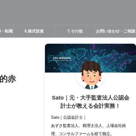
得・転職
6.株式投資
7.その他
お問い合わせ・ご相談
的赤
Sato｜元・大手監査法人公認会
計士が教える会計実務！
Sato｜公認会計士｜
あずさ監査法人、税理士法人、上場会社経
理、コンサルファームを経て独立。