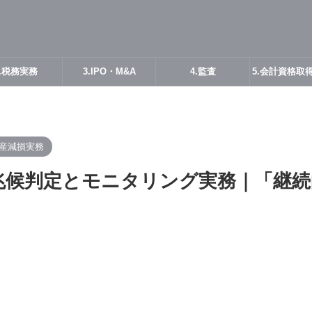
2.税務実務
3.IPO・M&A
4.監査
5.会計資格取
産減損実務
兆候判定とモニタリング実務｜「継続