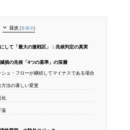
目次
[
非表示
]
にして「最大の激戦区」：兆候判定の真実
減損の兆候「4つの基準」の深層
ャッシュ・フローが継続してマイナスである場合
又は方法の著しい変更
悪化
下落