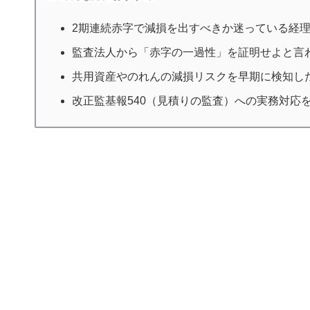
2期連続赤字で減損を出すべきか迷っている経
監査法人から「赤字の一過性」を証明せよと言
共用資産やのれんの減損リスクを早期に検知した
改正監基報540（見積りの監査）への実務対応