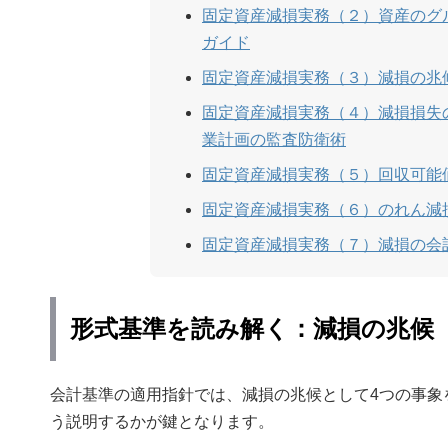
固定資産減損実務（２）資産のグ
ガイド
固定資産減損実務（３）減損の兆
固定資産減損実務（４）減損損失
業計画の監査防衛術
固定資産減損実務（５）回収可能
固定資産減損実務（６）のれん減
固定資産減損実務（７）減損の会
形式基準を読み解く：減損の兆候
会計基準の適用指針では、減損の兆候として4つの事象
う説明するかが鍵となります。