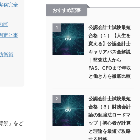
実務完全
おすすめ記事
の罠
公認会計士試験最短
1
判定と事
合格（１）【人生を
変える】公認会計士
キャリアパス全解説
防衛術
｜監査法人から
FAS、CFOまで年収
と働き方を徹底比較
公認会計士試験最短
2
合格（３）財務会計
論の勉強法ロードマ
ップ｜初心者が計算
背景」をど
と理論を最短で攻略
する戦略