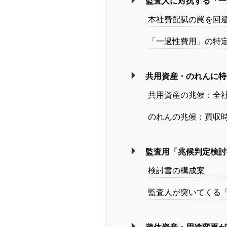
監査人に対抗する「一
本社費配賦の罠を回
「一過性費用」の特
共用資産・のれんに特
共用資産の兆候：全
のれんの兆候：買収
監査用「兆候判定検討
検討書の構成案
監査人が突いてくる