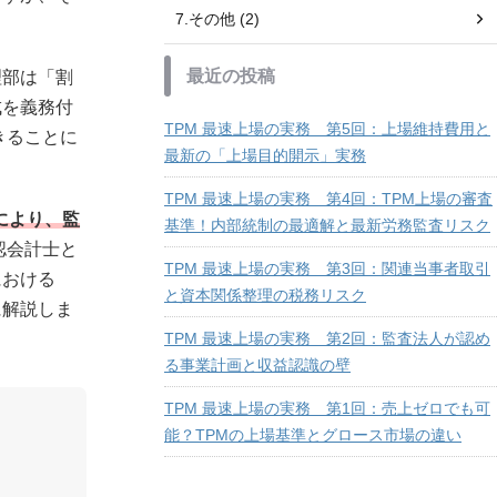
7.その他 (2)
最近の投稿
理部は「割
成を義務付
TPM 最速上場の実務 第5回：上場維持費用と
きることに
最新の「上場目的開示」実務
TPM 最速上場の実務 第4回：TPM上場の審査
により、監
基準！内部統制の最適解と最新労務監査リスク
認会計士と
TPM 最速上場の実務 第3回：関連当事者取引
における
と資本関係整理の税務リスク
に解説しま
TPM 最速上場の実務 第2回：監査法人が認め
る事業計画と収益認識の壁
TPM 最速上場の実務 第1回：売上ゼロでも可
能？TPMの上場基準とグロース市場の違い