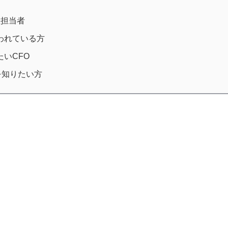
理担当者
われている方
いCFO
を知りたい方