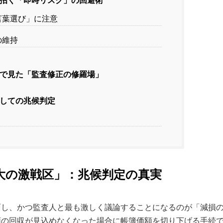
招く「即時リスク」の回避術
言葉選び」に注意
の維持
で見た「監査修正の修羅場」
しての兆候判定
）
大の激戦区」：兆候判定の真実
面し、かつ監査人と最も激しく議論することになるのが「減損
額の回収が見込めなくなった場合に帳簿価額を切り下げる手続