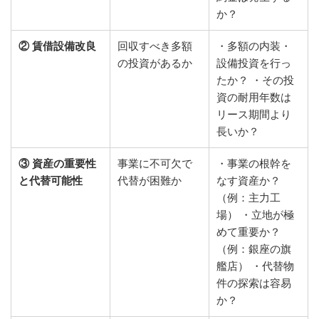
か？
② 賃借設備改良
回収すべき多額
・多額の内装・
の投資があるか
設備投資を行っ
たか？ ・その投
資の耐用年数は
リース期間より
長いか？
③ 資産の重要性
事業に不可欠で
・事業の根幹を
と代替可能性
代替が困難か
なす資産か？
（例：主力工
場） ・立地が極
めて重要か？
（例：銀座の旗
艦店） ・代替物
件の探索は容易
か？