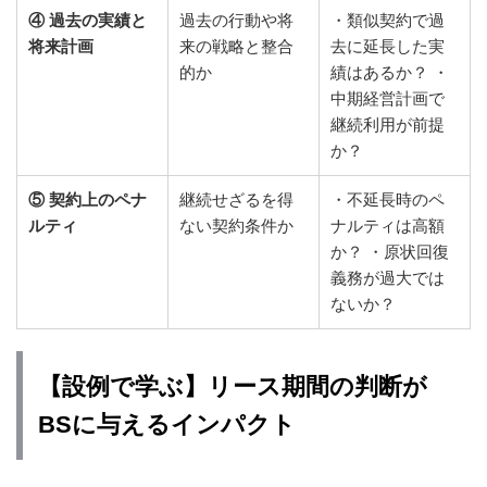
④ 過去の実績と
過去の行動や将
・類似契約で過
将来計画
来の戦略と整合
去に延長した実
的か
績はあるか？ ・
中期経営計画で
継続利用が前提
か？
⑤ 契約上のペナ
継続せざるを得
・不延長時のペ
ルティ
ない契約条件か
ナルティは高額
か？ ・原状回復
義務が過大では
ないか？
【設例で学ぶ】リース期間の判断が
BSに与えるインパクト