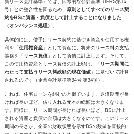
新リース会計基準）では、国際的な会計基準（IFRS第16
号）との整合性を図るため、
原則としてすべてのリース契
約をBSに資産・負債として計上することになりました
（オンバランス処理）
。
具体的には、借手はリース契約に基づき資産を使用する権
利を「
使用権資産
」として資産に、将来のリース料の支払
義務を「
リース負債
」として負債に計上します。そして、
この使用権資産とリース負債の計上額は、「
リース期間に
わたって支払うリース料総額の現在価値
」に基づいて計算
されるのです（企業会計基準第34号 第34項）。
これは、住宅ローンを組むのと似ています。返済期間が長
ければ長いほど、借り入れる元本の総額は大きくなりま
す。同様に、リース期間が長ければ長いほど、BSに計上
される資産と負債の金額は大きくなるのです。このリース
期間の長さが、企業の財政状態を示すBSの数値を直接的