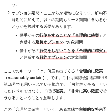
う。
オプション期間
：ここからが複雑になります。解約不
能期間に加えて、以下の期間もリース期間に含めるか
どうかを検討する必要があります。
借手がその
行使をすることが「合理的に確実
」と
判断する
延長オプション
の対象期間
借手がその
行使をしないことを「合理的に確実」
と判断する
解約オプション
の対象期間
ここでのキーワードは、何度も出てくる「
合理的に確実
（reasonably certain）
」です。これは国際会計基準IFRS
第16号でも用いられている概念で、「可能性がある」とい
ったレベルではなく、
「ほぼ確実」「非常に高い確度でそ
うなる」
ということを意味します。
この「合理的に確実」という、ある意味で
主観的な将来予