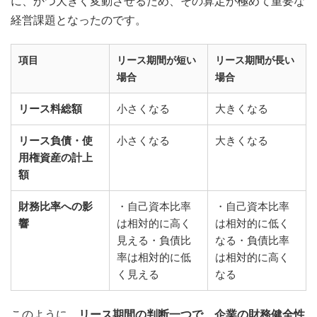
に、かつ大きく変動させるため、その算定が極めて重要な
経営課題となったのです。
項目
リース期間が短い
リース期間が長い
場合
場合
リース料総額
小さくなる
大きくなる
リース負債・使
小さくなる
大きくなる
用権資産の計上
額
財務比率への影
・自己資本比率
・自己資本比率
響
は相対的に高く
は相対的に低く
見える・負債比
なる・負債比率
率は相対的に低
は相対的に高く
く見える
なる
このように、
リース期間の判断一つで、企業の財務健全性