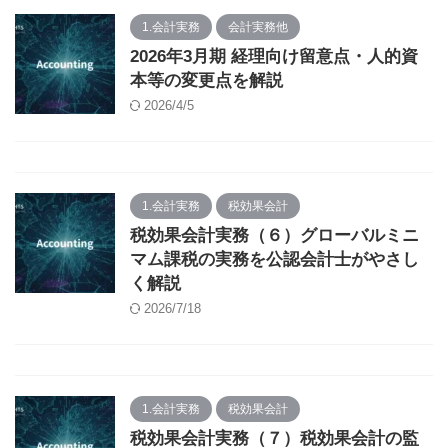
1.会計実務
会計実務他
2026年3月期 経理向け留意点・人的資
本等の変更点を解説
2026/4/5
1.会計実務
税効果会計
税効果会計実務（６）グローバルミニ
マム課税の実務を公認会計士がやさし
く解説
2026/7/18
1.会計実務
税効果会計
税効果会計実務（７）税効果会計の監