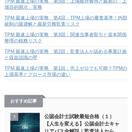
TPM 最速上場の実務 第5回：上場維持費用と最新の「上
場目的開示」実務
TPM 最速上場の実務 第4回：TPM上場の審査基準！内部
統制の最適解と最新労務監査リスク
TPM 最速上場の実務 第3回：関連当事者取引と資本関係
整理の税務リスク
TPM 最速上場の実務 第2回：監査法人が認める事業計画
と収益認識の壁
TPM 最速上場の実務 第1回：売上ゼロでも可能？TPMの
上場基準とグロース市場の違い
おすすめ記事
公認会計士試験最短合格（１）
1
【人生を変える】公認会計士キャ
リアパス全解説｜監査法人から