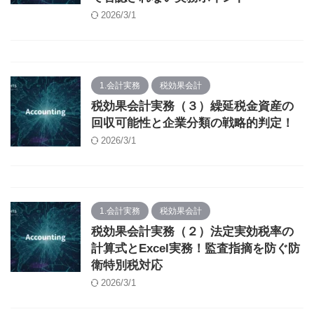
2026/3/1
1.会計実務
税効果会計
税効果会計実務（３）繰延税金資産の
回収可能性と企業分類の戦略的判定！
2026/3/1
1.会計実務
税効果会計
税効果会計実務（２）法定実効税率の
計算式とExcel実務！監査指摘を防ぐ防
衛特別税対応
2026/3/1