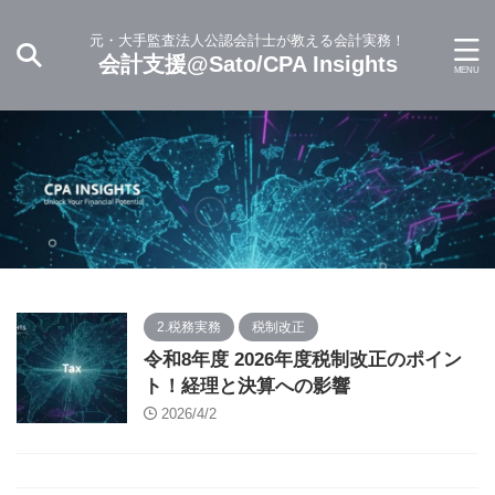
元・大手監査法人公認会計士が教える会計実務！
会計支援@Sato/CPA Insights
2.税務実務
税制改正
令和8年度 2026年度税制改正のポイン
ト！経理と決算への影響
2026/4/2