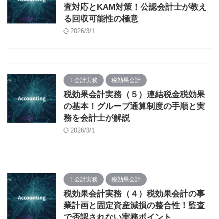
査対応とKAM対策！公認会計士が教え
る回収可能性の極意
2026/3/1
1.会計実務
税効果会計
税効果会計実務（５）連結税金税効果
の基本！グループ通算制度の手順と実
務を会計士が解説
2026/3/1
1.会計実務
税効果会計
税効果会計実務（４）税効果会計の事
業計画と固定資産減損の整合性！監査
で否認されない実務ポイント