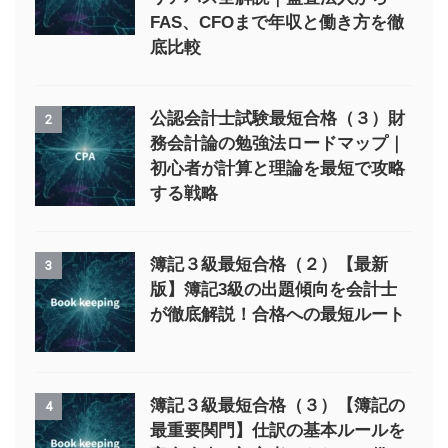
FAS、CFOまで年収と働き方を徹
底比較
公認会計士試験最短合格（３）財
2
務会計論の勉強法ロードマップ｜
初心者が計算と理論を最短で攻略
する戦略
簿記３級最短合格（２）【最新
3
版】簿記3級の出題傾向を会計士
が徹底解説！合格への最短ルート
簿記３級最短合格（３）【簿記の
4
最重要関門】仕訳の基本ルールを