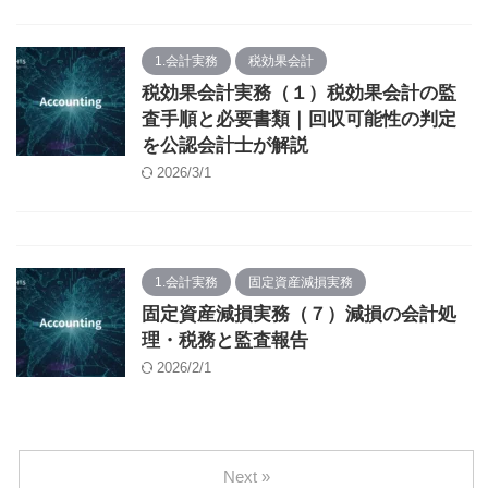
1.会計実務
税効果会計
税効果会計実務（１）税効果会計の監
査手順と必要書類｜回収可能性の判定
を公認会計士が解説
2026/3/1
1.会計実務
固定資産減損実務
固定資産減損実務（７）減損の会計処
理・税務と監査報告
2026/2/1
Next »