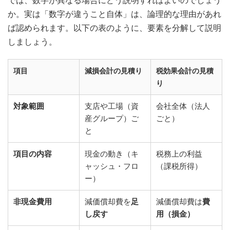
では、数字が異なる場合にどう説明すればよいのでしょう
か。実は「数字が違うこと自体」は、論理的な理由があれ
ば認められます。以下の表のように、要素を分解して説明
しましょう。
項目
減損会計の見積り
税効果会計の見積
り
対象範囲
支店や工場（資
会社全体（法人
産グループ）ご
ごと）
と
項目の内容
現金の動き（キ
税務上の利益
ャッシュ・フロ
（課税所得）
ー）
非現金費用
減価償却費を
足
減価償却費は
費
し戻す
用（損金）