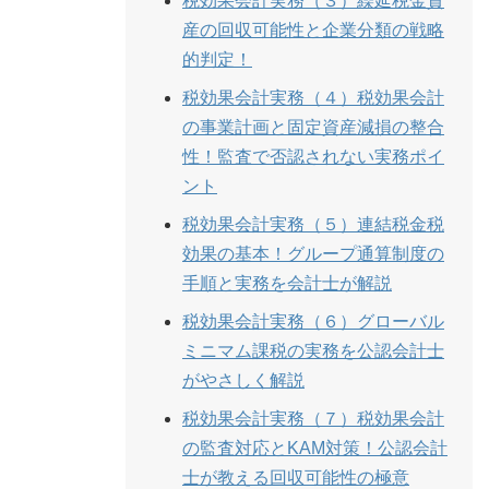
税効果会計実務（３）繰延税金資
産の回収可能性と企業分類の戦略
的判定！
税効果会計実務（４）税効果会計
の事業計画と固定資産減損の整合
性！監査で否認されない実務ポイ
ント
税効果会計実務（５）連結税金税
効果の基本！グループ通算制度の
手順と実務を会計士が解説
税効果会計実務（６）グローバル
ミニマム課税の実務を公認会計士
がやさしく解説
税効果会計実務（７）税効果会計
の監査対応とKAM対策！公認会計
士が教える回収可能性の極意