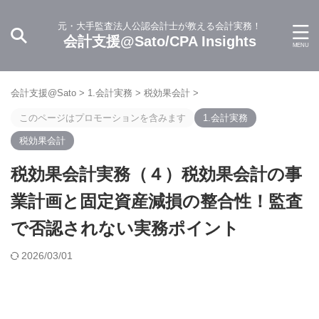
元・大手監査法人公認会計士が教える会計実務！
会計支援@Sato/CPA Insights
会計支援@Sato
>
1.会計実務
>
税効果会計
>
このページはプロモーションを含みます
1.会計実務
税効果会計
税効果会計実務（４）税効果会計の事
業計画と固定資産減損の整合性！監査
で否認されない実務ポイント
2026/03/01