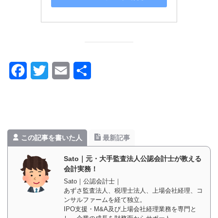
F
T
E
共
a
w
m
有
c
i
a
e
t
i
この記事を書いた人
最新記事
b
t
l
o
e
Sato｜元・大手監査法人公認会計士が教える
会計実務！
o
r
Sato｜公認会計士｜
あずさ監査法人、税理士法人、上場会社経理、コ
k
ンサルファームを経て独立。
IPO支援・M&A及び上場会社経理業務を専門と