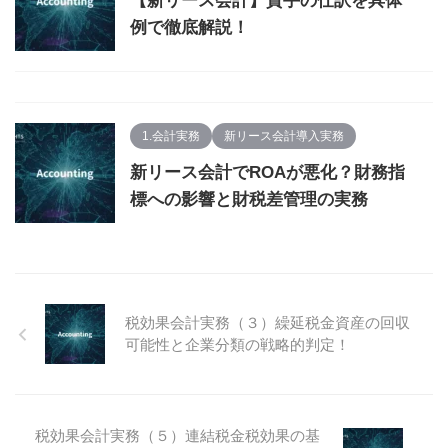
【新リース会計】貸手の仕訳を具体
例で徹底解説！
1.会計実務
新リース会計導入実務
新リース会計でROAが悪化？財務指
標への影響と財税差管理の実務
税効果会計実務（３）繰延税金資産の回収
可能性と企業分類の戦略的判定！
税効果会計実務（５）連結税金税効果の基