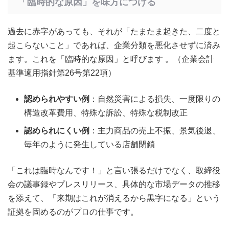
「臨時的な原因」を味方につける
過去に赤字があっても、それが「たまたま起きた、二度と
起こらないこと」であれば、企業分類を悪化させずに済み
ます。これを「臨時的な原因」と呼びます 。（企業会計
基準適用指針第26号第22項）
認められやすい例
：自然災害による損失、一度限りの
構造改革費用、特殊な訴訟、特殊な税制改正
認められにくい例
：主力商品の売上不振、景気後退、
毎年のように発生している店舗閉鎖
「これは臨時なんです！」と言い張るだけでなく、取締役
会の議事録やプレスリリース、具体的な市場データの推移
を添えて、「来期はこれが消えるから黒字になる」という
証拠を固めるのがプロの仕事です。