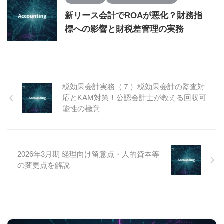
新リース会計でROAが悪化？財務指
標への影響と財税差管理の実務
税効果会計実務（７）税効果会計の監査対
応とKAM対策！公認会計士が教える回収可
能性の極意
2026年3月期 経理向け留意点・人的資本等
の変更点を解説