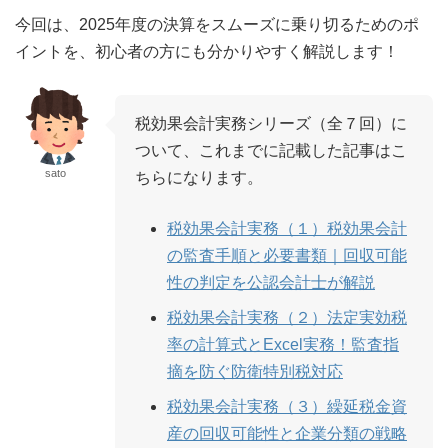
今回は、2025年度の決算をスムーズに乗り切るためのポ
イントを、初心者の方にも分かりやすく解説します！
税効果会計実務シリーズ（全７回）に
ついて、これまでに記載した記事はこ
sato
ちらになります。
税効果会計実務（１）税効果会計
の監査手順と必要書類｜回収可能
性の判定を公認会計士が解説
税効果会計実務（２）法定実効税
率の計算式とExcel実務！監査指
摘を防ぐ防衛特別税対応
税効果会計実務（３）繰延税金資
産の回収可能性と企業分類の戦略