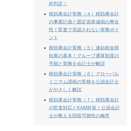
的判定！
税効果会計実務（４）税効果会計
の事業計画と固定資産減損の整合
性！監査で否認されない実務ポイ
ント
税効果会計実務（５）連結税金税
効果の基本！グループ通算制度の
手順と実務を会計士が解説
税効果会計実務（６）グローバル
ミニマム課税の実務を公認会計士
がやさしく解説
税効果会計実務（７）税効果会計
の監査対応とKAM対策！公認会計
士が教える回収可能性の極意