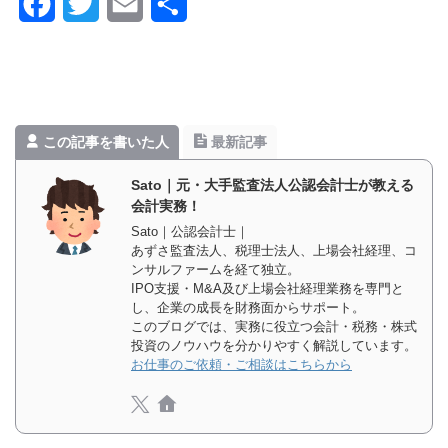
F
T
E
共
a
w
m
有
c
i
a
e
t
i
この記事を書いた人
最新記事
b
t
l
o
e
Sato｜元・大手監査法人公認会計士が教える
会計実務！
o
r
Sato｜公認会計士｜
あずさ監査法人、税理士法人、上場会社経理、コ
k
ンサルファームを経て独立。
IPO支援・M&A及び上場会社経理業務を専門と
し、企業の成長を財務面からサポート。
このブログでは、実務に役立つ会計・税務・株式
投資のノウハウを分かりやすく解説しています。
お仕事のご依頼・ご相談はこちらから