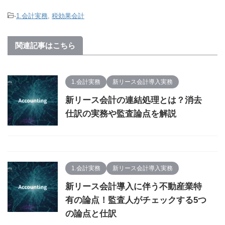
-
1.会計実務
,
税効果会計
関連記事はこちら
1.会計実務
新リース会計導入実務
新リース会計の連結処理とは？消去
仕訳の実務や監査論点を解説
1.会計実務
新リース会計導入実務
新リース会計導入に伴う不動産業特
有の論点！監査人がチェックする5つ
の論点と仕訳