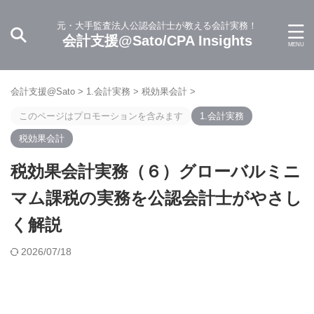
元・大手監査法人公認会計士が教える会計実務！
会計支援@Sato/CPA Insights
会計支援@Sato
>
1.会計実務
>
税効果会計
>
このページはプロモーションを含みます
1.会計実務
税効果会計
税効果会計実務（６）グローバルミニ
マム課税の実務を公認会計士がやさし
く解説
2026/07/18