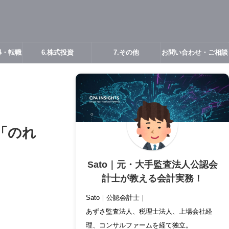
得・転職
6.株式投資
7.その他
お問い合わせ・ご相談
「のれ
Sato｜元・大手監査法人公認会
計士が教える会計実務！
Sato｜公認会計士｜
あずさ監査法人、税理士法人、上場会社経
理、コンサルファームを経て独立。