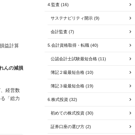
4.監査 (16)
サステナビリティ開示 (9)
会計監査 (7)
5.会計資格取得・転職 (40)
（損益計算
公認会計士試験最短合格 (11)
のれんの減損
簿記２級最短合格 (10)
簿記３級最短合格 (19)
ど、経営数
める「総力
6.株式投資 (32)
初めての株式投資 (30)
証券口座の選び方 (2)