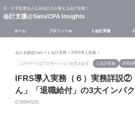
元・大手監査法人公認会計士が教える会計実務！
会計支援@Sato/CPA Insights
ホーム
プロフィール
1.会計実務
会計支援@Sato
>
1.会計実務
>
IFRS導入実務
>
このページはプロモーションを含みます
1.会計実務
IFRS
IFRS導入実務（６）実務詳説②
ん」「退職給付」の3大インパ
2026/01/23