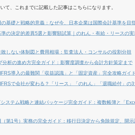
について、これまでに記載した記事はこちらになります。
意適用の基礎と戦略的意義：なぜ今、日本企業は国際会計基準を目
日本基準の決定的差異5選と影響額試算｜のれん・有給・リースの
入の失敗しない体制図と費用相場：監査法人・コンサルの役割分担
ギャップ分析の進め方完全ガイド：影響度調査から会計方針策定まで
：IFRS導入の最難関「収益認識」と「固定資産」完全攻略ガイ
：IFRSで会社が変わる？「リース」「のれん」「退職給付」の
のITシステム戦略と連結パッケージ完全ガイド：複数帳簿と「Exc
度適用（第1号）実務の完全ガイド：移行日決定から免除規定、開