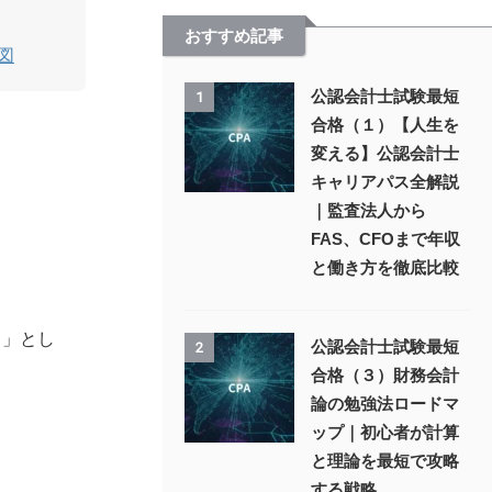
おすすめ記事
図
公認会計士試験最短
1
合格（１）【人生を
変える】公認会計士
キャリアパス全解説
｜監査法人から
FAS、CFOまで年収
と働き方を徹底比較
）」とし
公認会計士試験最短
2
合格（３）財務会計
論の勉強法ロードマ
ップ｜初心者が計算
と理論を最短で攻略
する戦略