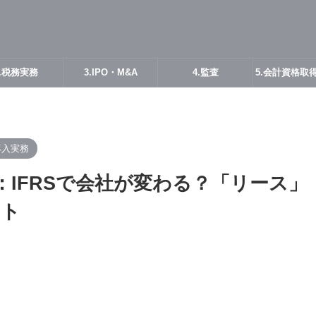
2.税務実務
3.IPO・M&A
4.監査
5.会計資格取
導入実務
：IFRSで会社が変わる？「リース」
クト