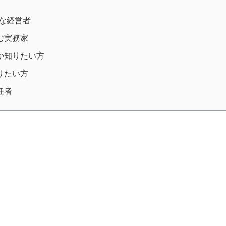
配な経営者
む実務家
か知りたい方
りたい方
任者