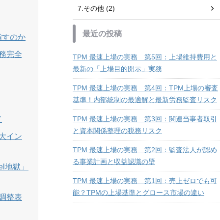
7.その他 (2)
最近の投稿
指すのか
実務完全
TPM 最速上場の実務 第5回：上場維持費用と
最新の「上場目的開示」実務
TPM 最速上場の実務 第4回：TPM上場の審査
基準！内部統制の最適解と最新労務監査リスク
ド
TPM 最速上場の実務 第3回：関連当事者取引
と資本関係整理の税務リスク
3大イン
TPM 最速上場の実務 第2回：監査法人が認め
る事業計画と収益認識の壁
el地獄」
TPM 最速上場の実務 第1回：売上ゼロでも可
能？TPMの上場基準とグロース市場の違い
示調整表