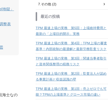
7.その他 (2)
el地獄」
最近の投稿
示調整表
TPM 最速上場の実務 第5回：上場維持費用と
最新の「上場目的開示」実務
TPM 最速上場の実務 第4回：TPM上場の審査
図
基準！内部統制の最適解と最新労務監査リスク
TPM 最速上場の実務 第3回：関連当事者取引
と資本関係整理の税務リスク
TPM 最速上場の実務 第2回：監査法人が認め
る事業計画と収益認識の壁
TPM 最速上場の実務 第1回：売上ゼロでも可
能？TPMの上場基準とグロース市場の違い
航海士なの