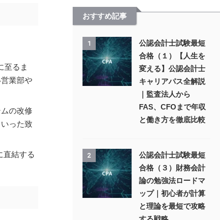
おすすめ記事
公認会計士試験最短
1
合格（１）【人生を
に至るま
変える】公認会計士
い営業部や
キャリアパス全解説
｜監査法人から
FAS、CFOまで年収
テムの改修
と働き方を徹底比較
といった致
に直結する
公認会計士試験最短
2
合格（３）財務会計
論の勉強法ロードマ
ップ｜初心者が計算
と理論を最短で攻略
する戦略