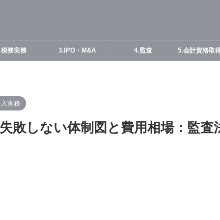
2.税務実務
3.IPO・M&A
4.監査
5.会計資格取
導入実務
入の失敗しない体制図と費用相場：監査