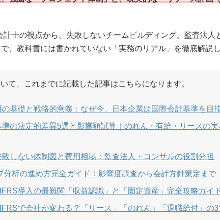
認会計士の視点から、失敗しないチームビルディング、監査法人
まで、教科書には書かれていない「実務のリアル」を徹底解説
について、これまでに記載した記事はこちらになります。
意適用の基礎と戦略的意義：なぜ今、日本企業は国際会計基準を目
日本基準の決定的差異5選と影響額試算｜のれん・有給・リースの
入の失敗しない体制図と費用相場：監査法人・コンサルの役割分担
ギャップ分析の進め方完全ガイド：影響度調査から会計方針策定まで
：IFRS導入の最難関「収益認識」と「固定資産」完全攻略ガイ
：IFRSで会社が変わる？「リース」「のれん」「退職給付」の