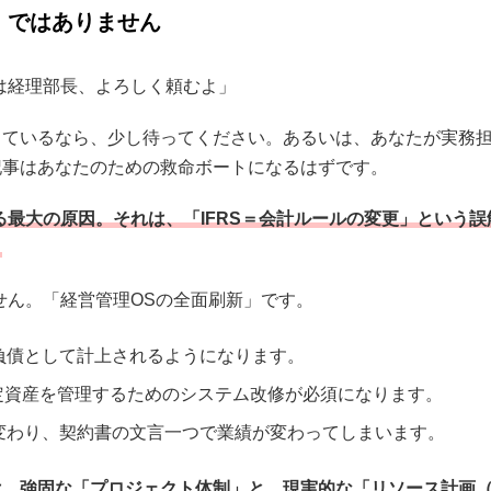
」ではありません
とは経理部長、よろしく頼むよ」
しているなら、少し待ってください。あるいは、あなたが実務
記事はあなたのための救命ボートになるはずです。
る最大の原因。それは、
「IFRS＝会計ルールの変更」という誤
。
せん。「経営管理OSの全面刷新」です。
負債として計上されるようになります。
定資産を管理するためのシステム改修が必須になります。
変わり、契約書の文言一つで業績が変わってしまいます。
は、強固な「プロジェクト体制」
と、現実的な
「リソース計画