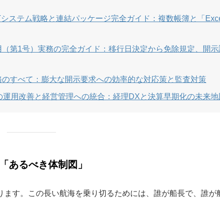
のITシステム戦略と連結パッケージ完全ガイド：複数帳簿と「Exc
度適用（第1号）実務の完全ガイド：移行日決定から免除規定、開
記実務のすべて：膨大な開示要求への効率的な対応策と監査対策
入後の運用改善と経営管理への統合：経理DXと決算早期化の未来地
の「あるべき体制図」
になります。この長い航海を乗り切るためには、誰が船長で、誰が