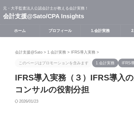
元・大手監査法人公認会計士が教える会計実務！
会計支援@Sato/CPA Insights
ホーム
プロフィール
1.会計実務
会計支援@Sato
>
1.会計実務
>
IFRS導入実務
>
このページはプロモーションを含みます
1.会計実務
IFRS
IFRS導入実務（３）IFRS導
コンサルの役割分担
2026/01/23