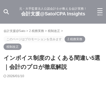
元・大手監査法人公認会計士が教える会計実務！
会計支援@Sato/CPA Insights
会計支援@Sato
>
2.税務実務
>
税制改正
>
このページはプロモーションを含みます
2.税務実務
税制改正
インボイス制度のよくある間違い5選
｜会計のプロが徹底解説
2026/01/10