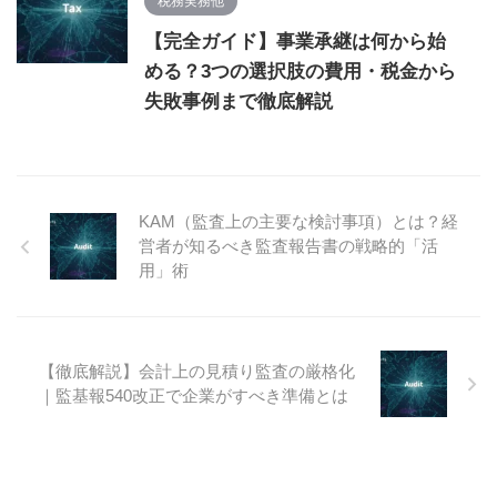
税務実務他
【完全ガイド】事業承継は何から始
める？3つの選択肢の費用・税金から
失敗事例まで徹底解説
KAM（監査上の主要な検討事項）とは？経
営者が知るべき監査報告書の戦略的「活
用」術
【徹底解説】会計上の見積り監査の厳格化
｜監基報540改正で企業がすべき準備とは