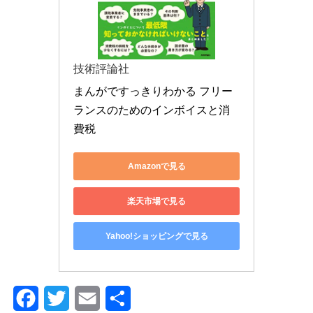
技術評論社
まんがですっきりわかる フリー
ランスのためのインボイスと消
費税
Amazonで見る
楽天市場で見る
Yahoo!ショッピングで見る
F
T
E
共