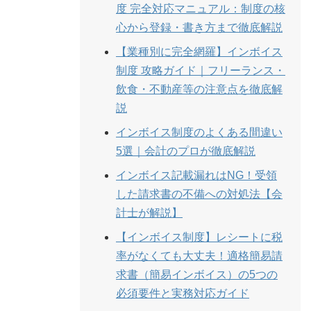
度 完全対応マニュアル：制度の核
心から登録・書き方まで徹底解説
【業種別に完全網羅】インボイス
制度 攻略ガイド｜フリーランス・
飲食・不動産等の注意点を徹底解
説
インボイス制度のよくある間違い
5選｜会計のプロが徹底解説
インボイス記載漏れはNG！受領
した請求書の不備への対処法【会
計士が解説】
【インボイス制度】レシートに税
率がなくても大丈夫！適格簡易請
求書（簡易インボイス）の5つの
必須要件と実務対応ガイド