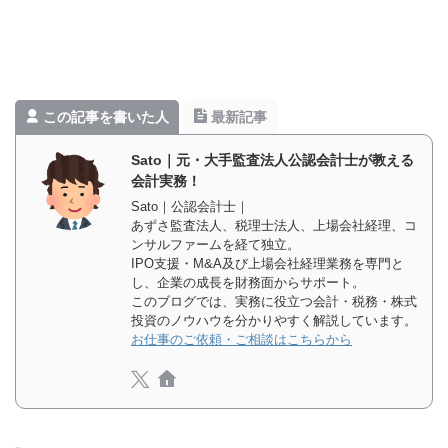
a
w
m
有
c
i
a
e
t
i
この記事を書いた人
最新記事
b
t
l
o
e
Sato｜元・大手監査法人公認会計士が教える
会計実務！
o
r
Sato｜公認会計士｜
あずさ監査法人、税理士法人、上場会社経理、コ
k
ンサルファームを経て独立。
IPO支援・M&A及び上場会社経理業務を専門と
し、企業の成長を財務面からサポート。
このブログでは、実務に役立つ会計・税務・株式
投資のノウハウを分かりやすく解説しています。
お仕事のご依頼・ご相談はこちらから