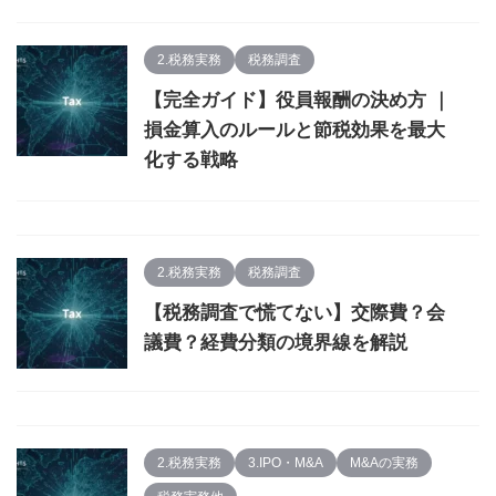
2.税務実務
税務調査
【完全ガイド】役員報酬の決め方 ｜
損金算入のルールと節税効果を最大
化する戦略
2.税務実務
税務調査
【税務調査で慌てない】交際費？会
議費？経費分類の境界線を解説
2.税務実務
3.IPO・M&A
M&Aの実務