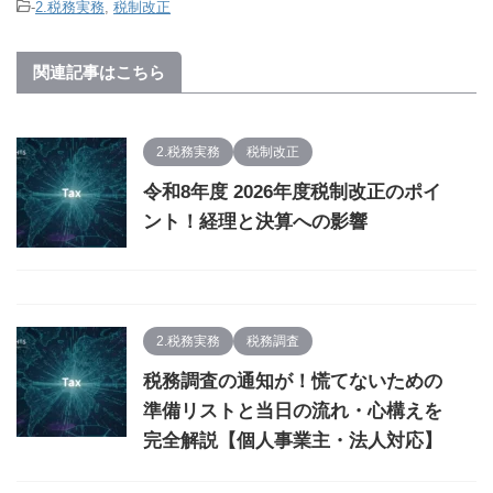
-
2.税務実務
,
税制改正
関連記事はこちら
2.税務実務
税制改正
令和8年度 2026年度税制改正のポイ
ント！経理と決算への影響
2.税務実務
税務調査
税務調査の通知が！慌てないための
準備リストと当日の流れ・心構えを
完全解説【個人事業主・法人対応】