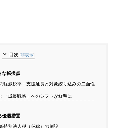
目次
[
非表示
]
きな転換点
の軽減税率：支援延長と対象絞り込みの二面性
：「成長戦略」へのシフトが鮮明に
る優遇措置
衛特別法人税（仮称）の創設