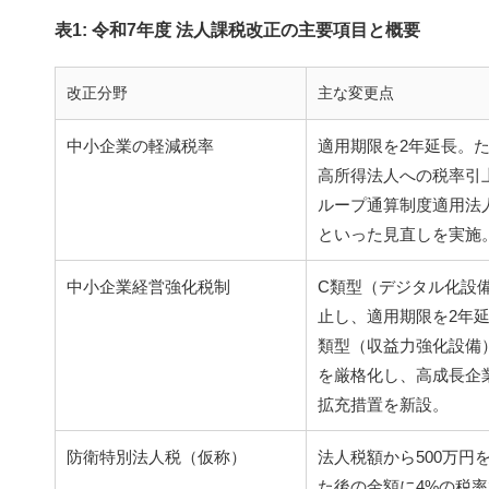
表1: 令和7年度 法人課税改正の主要項目と概要
改正分野
主な変更点
中小企業の軽減税率
適用期限を2年延長。
高所得法人への税率引
ループ通算制度適用法
といった見直しを実施
中小企業経営強化税制
C類型（デジタル化設
止し、適用期限を2年延
類型（収益力強化設備
を厳格化し、高成長企
拡充措置を新設。
防衛特別法人税（仮称）
法人税額から500万円
た後の金額に4%の税