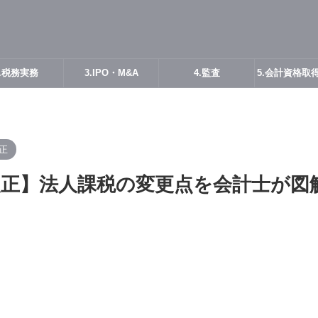
2.税務実務
3.IPO・M&A
4.監査
5.会計資格取
正
制改正】法人課税の変更点を会計士が図