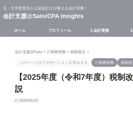
元・大手監査法人公認会計士が教える会計実務！
会計支援@Sato/CPA Insights
ホーム
プロフィール
1.会計実務
会計支援@Sato
>
2.税務実務
>
税制改正
>
このページはプロモーションを含みます
2.税務実務
税制改
【2025年度（令和7年度）税
説
2026/01/10