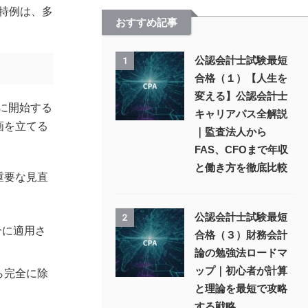
の特例は、多
おすすめ記事
公認会計士試験最短
1
合格（１）【人生を
変える】公認会計士
に開始する
キャリアパス全解説
画を立てる
｜監査法人から
FAS、CFOまで年収
と働き方を徹底比較
重要な見直
公認会計士試験最短
2
分に適用さ
合格（３）財務会計
論の勉強法ロードマ
ップ｜初心者が計算
ら完全に除
と理論を最短で攻略
する戦略