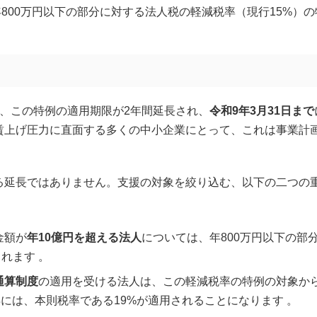
800万円以下の部分に対する法人税の軽減税率（現行15%）
、この特例の適用期限が2年間延長され、
令和9年3月31日まで
賃上げ圧力に直面する多くの中小企業にとって、これは事業計
る延長ではありません。支援の対象を絞り込む、以下の二つの
金額が
年10億円を超える法人
については、年800万円以下の部
られます 。
通算制度
の適用を受ける法人は、この軽減税率の特例の対象か
得には、本則税率である19%が適用されることになります 。