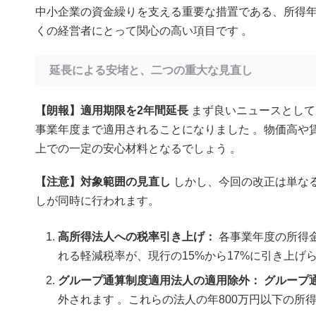
中小企業の資金繰りを支える重要な措置である、所得年
くの経営者にとって関心の高い項目です
。
延長による安堵と、二つの重大な見直し
【朗報】適用期限を2年間延長
まず良いニュースとして
事業年度まで適用されることになりました
。物価高や
上での一定の安心材料となるでしょう
。
【注意】対象範囲の見直し
しかし、今回の改正は単な
しが同時に行われます。
高所得法人への税率引き上げ：
各事業年度の所得
れる軽減税率が、現行の15%から17%に引き上げ
グループ通算制度適用法人の適用除外：
グループ
外されます 。これらの法人の年800万円以下の所