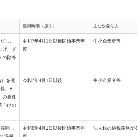
適用時期（原則）
主な対象法人
ただし、
令和7年4月1日以後開始事業年
中小企業者等
上げ、グ
度
人の除外
。
備）を廃
令和7年4月1日以後
中小企業者等
長。B
）の要件
業向けの
を控除し
令和8年4月1日以後開始事業年
法人税の納税義務が
率で課税
度