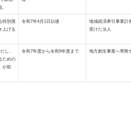
設。
る特別償
令和7年4月1日以後
地域経済牽引事業計
き上げる
受けた法人
ただし、
令和7年度から令和9年度まで
地方創生事業へ寄附
るための
）が前