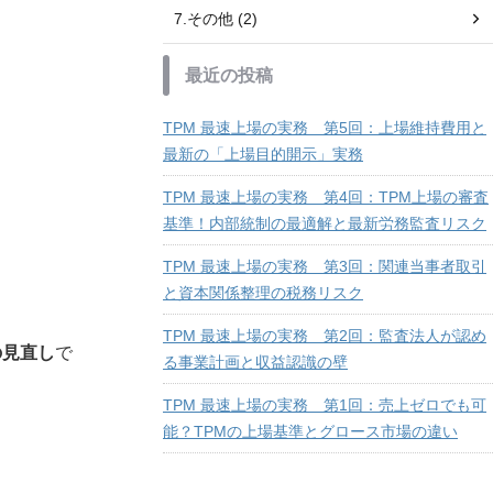
7.その他 (2)
最近の投稿
TPM 最速上場の実務 第5回：上場維持費用と
最新の「上場目的開示」実務
TPM 最速上場の実務 第4回：TPM上場の審査
基準！内部統制の最適解と最新労務監査リスク
TPM 最速上場の実務 第3回：関連当事者取引
と資本関係整理の税務リスク
TPM 最速上場の実務 第2回：監査法人が認め
の見直し
で
る事業計画と収益認識の壁
TPM 最速上場の実務 第1回：売上ゼロでも可
能？TPMの上場基準とグロース市場の違い