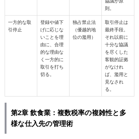
協議が原
則。
一方的な取
登録や値下
独占禁止法
取引停止は
引停止
げに応じな
（優越的地
最終手段。
いことを理
位の濫用）
それ以前に
由に、合理
十分な協議
的な理由な
を尽くした
く一方的に
客観的証拠
取引を打ち
がなけれ
切る。
ば、濫用と
見なされ
る。
第2章 飲食業：複数税率の複雑性と多
様な仕入先の管理術