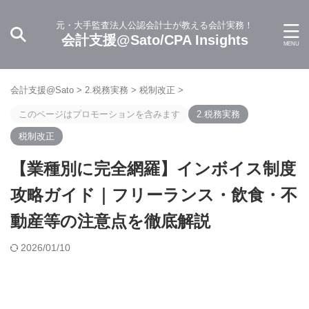
元・大手監査法人公認会計士が教える会計実務！
会計支援@Sato/CPA Insights
会計支援@Sato
>
2.税務実務
>
税制改正
>
このページはプロモーションを含みます
2.税務実務
税制改正
【業種別に完全網羅】インボイス制度
攻略ガイド｜フリーランス・飲食・不
動産等の注意点を徹底解説
2026/01/10