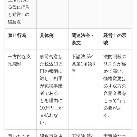
る禁止行為
と経営上の
留意点
禁止行為
具体例
関連法令・
経営上の示
条文
唆
一方的な支
事前合意し
下請法 第4
法的制裁の
払減額
た税込11万
条第1項第3
リスクが極
円の報酬に
号
めて高い。
対し、相手
価格変更は
が免税事業
必ず双方の
者であるこ
合意文書を
とを理由に
もって行う
10万円しか
必要があ
支払わな
る。
い。
買いたたき
課税事業者
下請法 第4
実質的なコ