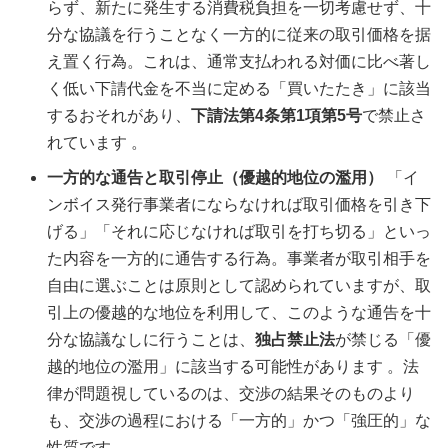
らず、新たに発生する消費税負担を一切考慮せず、十
分な協議を行うことなく一方的に従来の取引価格を据
え置く行為。これは、通常支払われる対価に比べ著し
く低い下請代金を不当に定める「買いたたき」に該当
するおそれがあり、
下請法第4条第1項第5号
で禁止さ
れています 。
一方的な通告と取引停止（優越的地位の濫用）
「イ
ンボイス発行事業者にならなければ取引価格を引き下
げる」「それに応じなければ取引を打ち切る」といっ
た内容を一方的に通告する行為。事業者が取引相手を
自由に選ぶことは原則として認められていますが、取
引上の優越的な地位を利用して、このような通告を十
分な協議なしに行うことは、
独占禁止法
が禁じる「優
越的地位の濫用」に該当する可能性があります 。法
律が問題視しているのは、交渉の結果そのものより
も、交渉の過程における「一方的」かつ「強圧的」な
性質です 。