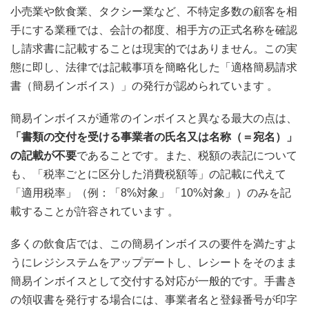
小売業や飲食業、タクシー業など、不特定多数の顧客を相
手にする業種では、会計の都度、相手方の正式名称を確認
し請求書に記載することは現実的ではありません。この実
態に即し、法律では記載事項を簡略化した「適格簡易請求
書（簡易インボイス）」の発行が認められています
。
簡易インボイスが通常のインボイスと異なる最大の点は、
「書類の交付を受ける事業者の氏名又は名称（＝宛名）」
の記載が不要
であることです。また、税額の表記について
も、「税率ごとに区分した消費税額等」の記載に代えて
「適用税率」（例：「8%対象」「10%対象」）のみを記
載することが許容されています 。
多くの飲食店では、この簡易インボイスの要件を満たすよ
うにレジシステムをアップデートし、レシートをそのまま
簡易インボイスとして交付する対応が一般的です。手書き
の領収書を発行する場合には、事業者名と登録番号が印字