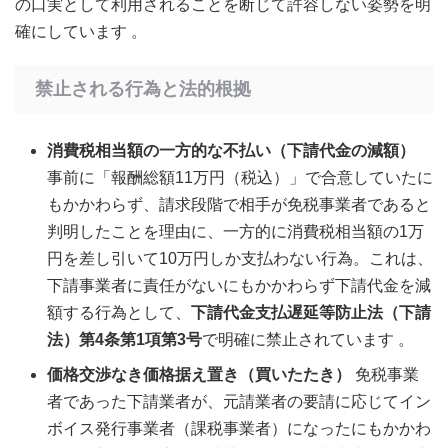
の口実として利用されることを断じて許容しない姿勢を明
確にしています
。
禁止される行為と法的根拠
消費税相当額の一方的な不払い（下請代金の減額）
事前に「報酬総額11万円（税込）」で合意していたに
もかかわらず、請求段階で相手が免税事業者であると
判明したことを理由に、一方的に消費税相当額の1万
円を差し引いて10万円しか支払わない行為。これは、
下請事業者に責任がないにもかかわらず下請代金を減
額する行為として、
下請代金支払遅延等防止法（下請
法）第4条第1項第3号
で明確に禁止されています 。
価格交渉なき価格据え置き（買いたたき）
免税事業
者であった下請業者が、元請業者の要請に応じてイン
ボイス発行事業者（課税事業者）になったにもかかわ