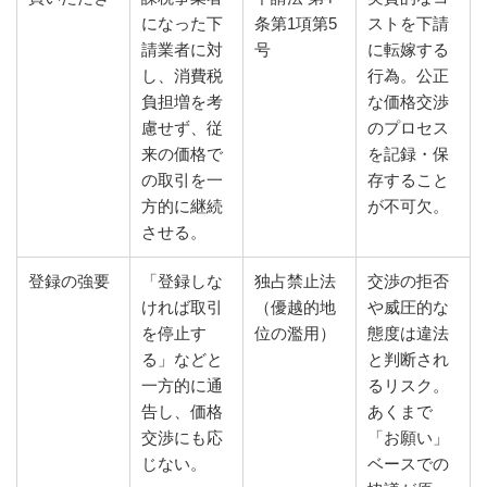
になった下
条第1項第5
ストを下請
請業者に対
号
に転嫁する
し、消費税
行為。公正
負担増を考
な価格交渉
慮せず、従
のプロセス
来の価格で
を記録・保
の取引を一
存すること
方的に継続
が不可欠。
させる。
登録の強要
「登録しな
独占禁止法
交渉の拒否
ければ取引
（優越的地
や威圧的な
を停止す
位の濫用）
態度は違法
る」などと
と判断され
一方的に通
るリスク。
告し、価格
あくまで
交渉にも応
「お願い」
じない。
ベースでの