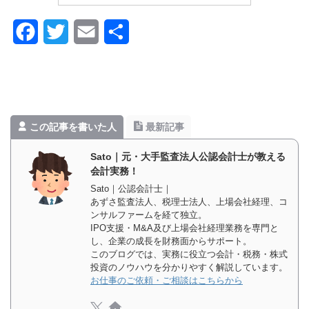
F
T
E
共
a
w
m
有
c
i
a
e
t
i
この記事を書いた人
最新記事
b
t
l
o
e
Sato｜元・大手監査法人公認会計士が教える
会計実務！
o
r
Sato｜公認会計士｜
あずさ監査法人、税理士法人、上場会社経理、コ
k
ンサルファームを経て独立。
IPO支援・M&A及び上場会社経理業務を専門と
し、企業の成長を財務面からサポート。
このブログでは、実務に役立つ会計・税務・株式
投資のノウハウを分かりやすく解説しています。
お仕事のご依頼・ご相談はこちらから