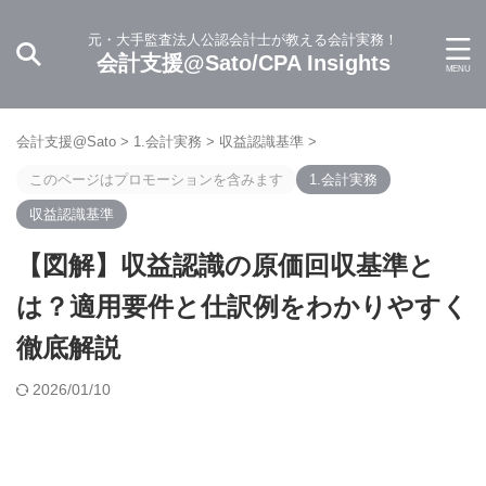
元・大手監査法人公認会計士が教える会計実務！
会計支援@Sato/CPA Insights
会計支援@Sato
>
1.会計実務
>
収益認識基準
>
このページはプロモーションを含みます
1.会計実務
収益認識基準
【図解】収益認識の原価回収基準と
は？適用要件と仕訳例をわかりやすく
徹底解説
2026/01/10