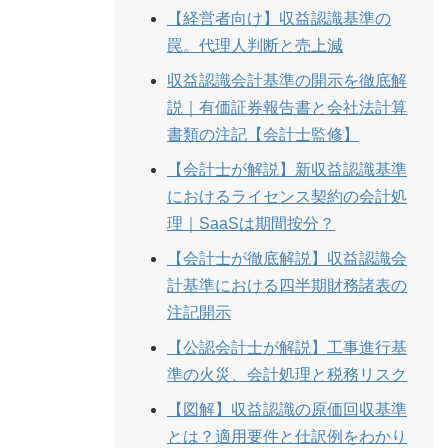
【経営者向け】収益認識基準の
罠。代理人判断と売上減
収益認識会計基準の開示を徹底解
説｜有価証券報告書と会社法計算
書類の注記【会計士監修】
【会計士が解説】新収益認識基準
におけるライセンス契約の会計処
理｜SaaSは期間按分？
【会計士が徹底解説】収益認識会
計基準における四半期財務諸表の
注記開示
【公認会計士が解説】工事進行基
準の火災、会計処理と税務リスク
【図解】収益認識の原価回収基準
とは？適用要件と仕訳例をわかり