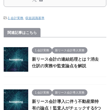
-
1.会計実務
,
収益認識基準
関連記事はこちら
1.会計実務
新リース会計導入実務
新リース会計の連結処理とは？消去
仕訳の実務や監査論点を解説
1.会計実務
新リース会計導入実務
新リース会計導入に伴う不動産業特
有の論点！監査人がチェックする5つ