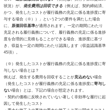
状況）が、
発生費用は回収できる
（例えば、契約締結済、
かつ、発生したコストが履行義務の充足に係る進捗度に寄
与する場合（※））」という2つの要件を満たした場合
に、
原価回収基準
が適用されます 。一定の期間にわたり
充足される履行義務について、履行義務の充足に係る進捗
度を合理的に見積もることができる場合、進捗度に基づ
き、収益を一定の期間にわたり認識します（収益認識基準
45項）。
（※）発生したコストが履行義務の充足に係る進捗度に寄
与しない場合とは？
例えば、発生する費用を回収することが
見込めない
場合
（発生したコストが履行義務の充足に係る進捗度に
寄与し
ない
場合）とは、下記の場合が想定されます。
・契約の価格に反映されていない著しく非効率な履行に起
因して発生したコスト